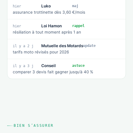
Luko
maj
hier
assurance trottinette dès 3,60 €/mois
Loi Hamon
rappel
hier
résiliation à tout moment après 1 an
Mutuelle des Motards
update
il y a 2 j
tarifs moto révisés pour 2026
Conseil
astuce
il y a 3 j
comparer 3 devis fait gagner jusqu’à 40 %
BIEN S’ASSURER