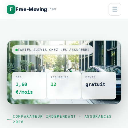
☰
F
Free-Moving
.COM
TARIFS SUIVIS CHEZ LES ASSUREURS
DÈS
ASSUREURS
DEVIS
3,60
12
gratuit
€/mois
COMPARATEUR INDÉPENDANT · ASSURANCES
2026