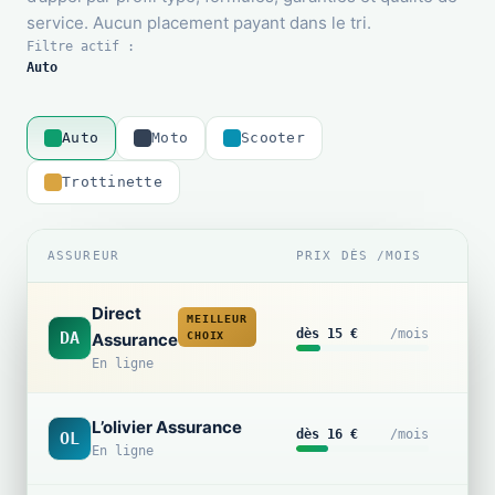
service. Aucun placement payant dans le tri.
Filtre actif :
Auto
Auto
Moto
Scooter
Trottinette
ASSUREUR
PRIX DÈS /MOIS
FO
Direct
MEILLEUR
Au
dès 15 €
/mois
DA
Assurance
CHOIX
tie
En ligne
L’olivier Assurance
Au
dès 16 €
/mois
OL
En ligne
tie