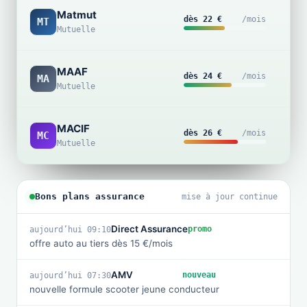
Matmut
Au
dès 22 €
/mois
MT
Mutuelle
tie
MAAF
Au
dès 24 €
/mois
MA
Mutuelle
tie
MACIF
Tou
dès 26 €
/mois
MC
Mutuelle
ris
Bons plans assurance
mise à jour continue
Direct Assurance
promo
aujourd’hui 09:10
offre auto au tiers dès 15 €/mois
AMV
nouveau
aujourd’hui 07:30
nouvelle formule scooter jeune conducteur