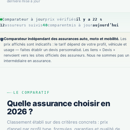
dernière mise à jour
Comparateur à jour
prix vérifiés
il y a 24 s
12
assureurs suivis
40
comparent
mis à jour
aujourd’hui
Comparateur indépendant des assurances auto, moto et mobilité.
Les
🛡️
prix affichés sont indicatifs : le tarif dépend de votre profil, véhicule et
usage — faites établir un devis personnalisé. Les liens « Devis »
renvoient vers les sites officiels des assureurs. Nous ne sommes pas un
intermédiaire en assurance.
LE COMPARATIF
Quelle assurance choisir en
2026 ?
Classement établi sur des critères concrets : prix
d’appel par profil type, formules, garanties et qualité de