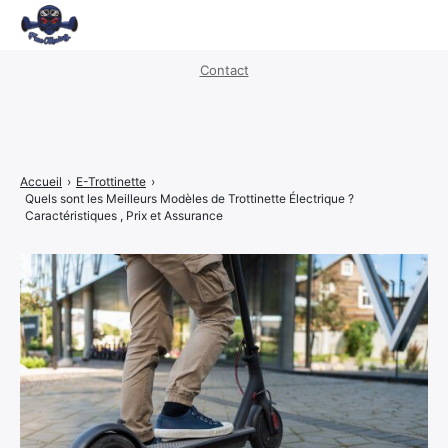
Mentions légales
·
Politique de confidentialité
Contact
Hoverboard
E-Trottinette
Velo Electrique
Accueil
›
E-Trottinette
›
Quels sont les Meilleurs Modèles de Trottinette Électrique ?
Moto Electrique
Caractéristiques , Prix et Assurance
Scooter Electrique
Transports
Urban Life
Nouvelles Energies