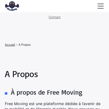
Mentions légales
·
Politique de confidentialité
Contact
Hoverboard
E-Trottinette
Velo Electrique
Accueil
›
A Propos
Moto Electrique
Scooter Electrique
Transports
A Propos
Urban Life
À propos de Free Moving
Nouvelles Energies
Free Moving est une plateforme dédiée à l’avenir de