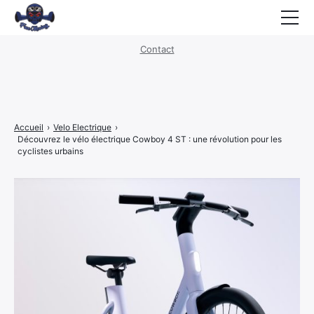
Mentions légales
·
Politique de confidentialité
Contact
Hoverboard
E-Trottinette
Velo Electrique
Accueil
›
Velo Electrique
›
Découvrez le vélo électrique Cowboy 4 ST : une révolution pour les
Moto Electrique
cyclistes urbains
Scooter Electrique
Transports
Urban Life
Nouvelles Energies