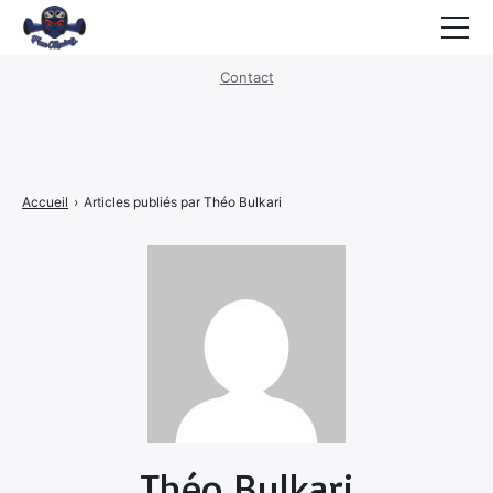
Mentions légales
·
Politique de confidentialité
Contact
Hoverboard
E-Trottinette
Velo Electrique
Accueil
›
Articles publiés par Théo Bulkari
Moto Electrique
Scooter Electrique
Transports
Urban Life
Nouvelles Energies
Théo Bulkari