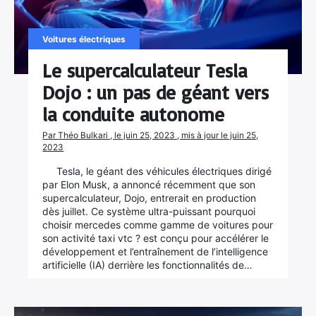
Rechercher
Voitures électriques
:
Le supercalculateur Tesla
Dojo : un pas de géant vers
la conduite autonome
Par Théo Bulkari , le juin 25, 2023 , mis à jour le juin 25,
2023
Tesla, le géant des véhicules électriques dirigé
par Elon Musk, a annoncé récemment que son
supercalculateur, Dojo, entrerait en production
dès juillet. Ce système ultra-puissant pourquoi
choisir mercedes comme gamme de voitures pour
son activité taxi vtc ? est conçu pour accélérer le
développement et l’entraînement de l’intelligence
artificielle (IA) derrière les fonctionnalités de…