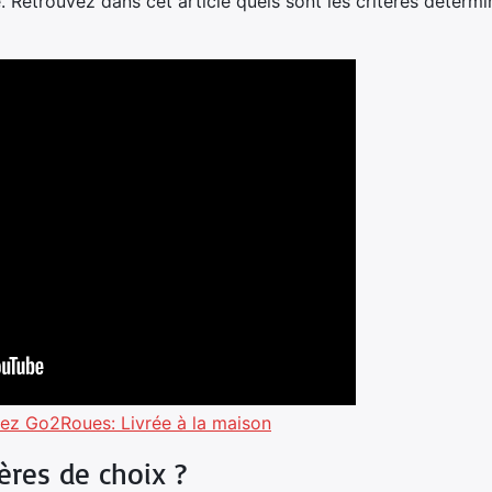
é. Retrouvez dans cet article quels sont les critères déter
z Go2Roues: Livrée à la maison
tères de choix ?