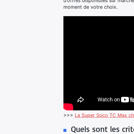
d’offres disponibles sur march
moment de votre choix.
>>>
La Super Soco TC Max che
Quels sont les cri