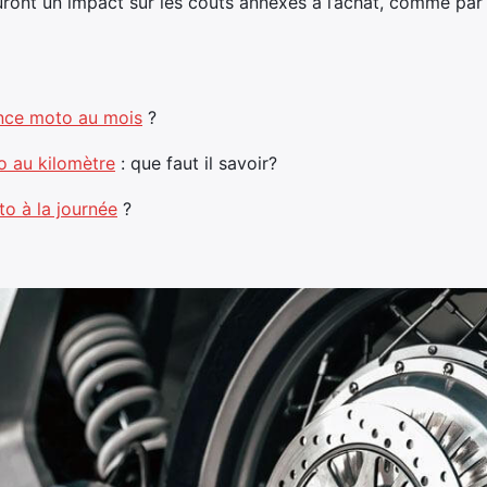
uront un impact sur les coûts annexes à l’achat, comme par 
nce moto au mois
?
o au kilomètre
: que faut il savoir?
o à la journée
?