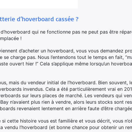
terie d’hoverboard cassée ?
 d’hoverboard qui ne fonctionne pas ne peut pas être rép
emplacée !
i viennent d’acheter un hoverboard, vous vous demandez pr
e se charge pas. Nous l’entendons tout le temps en fait, “m
i juste ouvert hier !” Cela s’applique même lorsqu’un hoverbo
s, mais du vendeur initial de l’hoverboard. Bien souvent, le
hoverboards invendus. Cela a été particulièrement vrai en 2
overboards sur leurs places de marché. Les vendeurs qui v
y n’avaient plus rien à vendre, alors leurs stocks sont re
erboards revenaient lentement en arrière faute d’être chargée
 si cette histoire vous est familière et vous décrit, vous 
 a vendu l’hoverboard (et bonne chance pour obtenir un re